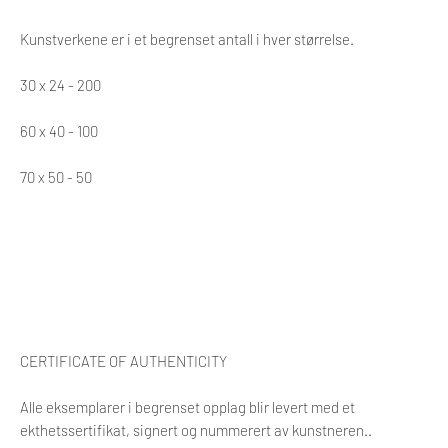
Kunstverkene er i et begrenset antall i hver størrelse.
30 x 24 - 200
60 x 40 - 100
70 x 50 - 50
CERTIFICATE OF AUTHENTICITY
Alle eksemplarer i begrenset opplag blir levert med et
ekthetssertifikat, signert og nummerert av kunstneren..